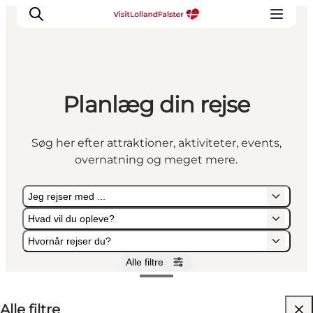
Planlæg din rejse
Oplevelser
I naturen
Søg her efter attraktioner, aktiviteter, events,
For børn
overnatning og meget mere.
Kultur
Gastronomi
Jeg rejser med ...
Planlæg din ferie
Hvad vil du opleve?
Hvornår rejser du?
Alle filtre
Jeg rejser med ...
Hvad vil du opleve?
Hvornår rejser du?
Alle filtre