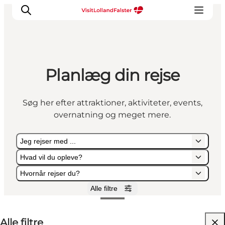
Planlæg din rejse
Oplevelser
I naturen
Søg her efter attraktioner, aktiviteter, events,
For børn
overnatning og meget mere.
Kultur
Gastronomi
Jeg rejser med ...
Planlæg din ferie
Hvad vil du opleve?
Hvornår rejser du?
Alle filtre
Jeg rejser med ...
Hvad vil du opleve?
Hvornår rejser du?
Alle filtre