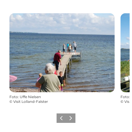
Foto
:
Uffe Nielsen
Foto
:
©
Visit Lolland-Falster
©
Visi
Forrige
Næste