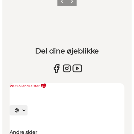
Forrige
Næste
Del dine øjeblikke
Vælg sprog
Andre sider