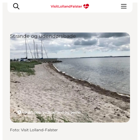
Strande og udendørsbade
Oplevelser
I naturen
For børn
Kultur
Gastronomi
Planlæg din ferie
Askø/Lilleø, Sydsjælland og øerne
Foto
:
Visit Lolland-Falster