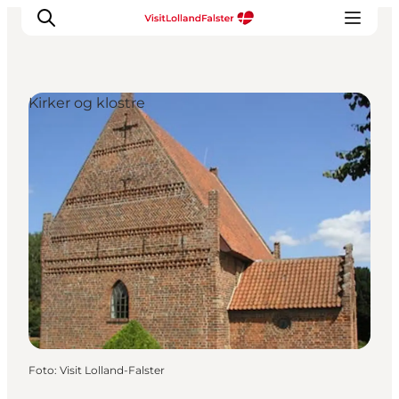
Kirker og klostre
Oplevelser
I naturen
For børn
Kultur
Gastronomi
Planlæg din ferie
Foto
:
Visit Lolland-Falster