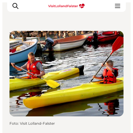
Ture på egen hånd
Oplevelser
I naturen
For børn
Kultur
Gastronomi
Planlæg din ferie
Foto
:
Visit Lolland-Falster