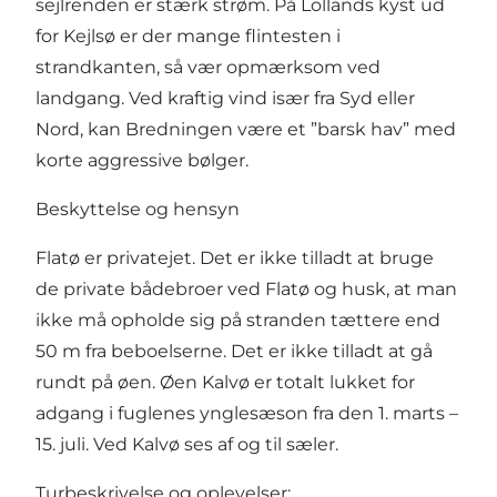
sejlrenden er stærk strøm. På Lollands kyst ud
for Kejlsø er der mange flintesten i
strandkanten, så vær opmærksom ved
landgang. Ved kraftig vind især fra Syd eller
Nord, kan Bredningen være et ”barsk hav” med
korte aggressive bølger.
Beskyttelse og hensyn
Flatø er privatejet. Det er ikke tilladt at bruge
de private bådebroer ved Flatø og husk, at man
ikke må opholde sig på stranden tættere end
50 m fra beboelserne. Det er ikke tilladt at gå
rundt på øen. Øen Kalvø er totalt lukket for
adgang i fuglenes ynglesæson fra den 1. marts –
15. juli. Ved Kalvø ses af og til sæler.
Turbeskrivelse og oplevelser: