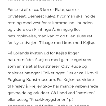
Første ø efter ca. 3 km er Flatø, som er
privatejet. Dernæst Kalvø, hvor man skal holde
retning mod vest for at komme ind i bunden
og videre op i Flintinge Å. En rigtig flot
naturoplevelse, man kan ro op til en sluse ret
før Nystedvejen. Tilbage med kurs mod Kejlsø.
På Lollands kysten ud for Kejlsø ligger
naturområdet Skejten med gamle egetræer,
som er malet af kunstneren Olav Rude og
maleriet hænger i Folketinget. Der er ca. 1 km til
Fuglsang Kunstmuseum. Fra Kejlsø ros videre
til Frejlev å. Frejlev Skov har mange velbevarede
gravhøjde og orkideer. Gå i land ved ”bænken”
eller besøg ”Knækkerygstenen” på