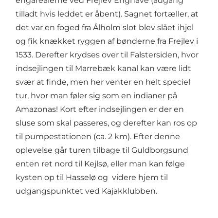
engarealerne ved Frejlev Enghave (adgang
tilladt hvis leddet er åbent). Sagnet fortæller, at
det var en foged fra Ålholm slot blev slået ihjel
og fik knækket ryggen af bønderne fra Frejlev i
1533. Derefter krydses over til Falstersiden, hvor
indsejlingen til Marrebæk kanal kan være lidt
svær at finde, men her venter en helt speciel
tur, hvor man føler sig som en indianer på
Amazonas! Kort efter indsejlingen er der en
sluse som skal passeres, og derefter kan ros op
til pumpestationen (ca. 2 km). Efter denne
oplevelse går turen tilbage til Guldborgsund
enten ret nord til Kejlsø, eller man kan følge
kysten op til Hasselø og videre hjem til
udgangspunktet ved Kajakklubben.