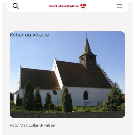
Kirker og klostre
Oplevelser
I naturen
For børn
Kultur
Gastronomi
Planlæg din ferie
Foto
:
Visit Lolland-Falster