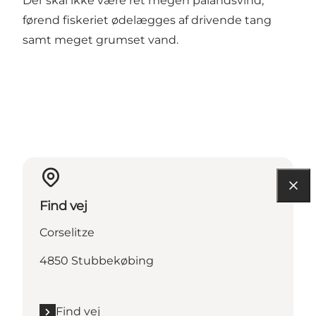
Der skal ikke være ret megen pålandsvind,
førend fiskeriet ødelægges af drivende tang
samt meget grumset vand.
Find vej
Corselitze
4850 Stubbekøbing
Find vej