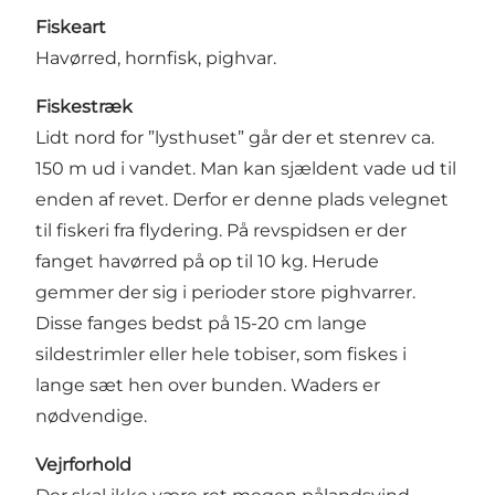
Fiskeart
Havørred, hornfisk, pighvar.
Fiskestr
æ
k
Lidt nord for ”lysthuset” går der et stenrev ca.
150 m ud i vandet. Man kan sjældent vade ud til
enden af revet. Derfor er denne plads velegnet
til fiskeri fra flydering. På revspidsen er der
fanget havørred på op til 10 kg. Herude
gemmer der sig i perioder store pighvarrer.
Disse fanges bedst på 15-20 cm lange
sildestrimler eller hele tobiser, som fiskes i
lange sæt hen over bunden. Waders er
nødvendige.
Vejrforhold