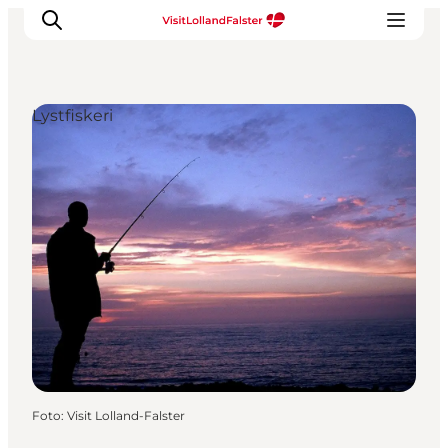
Lystfiskeri
Oplevelser
I naturen
For børn
Kultur
Gastronomi
Planlæg din ferie
Foto
:
Visit Lolland-Falster