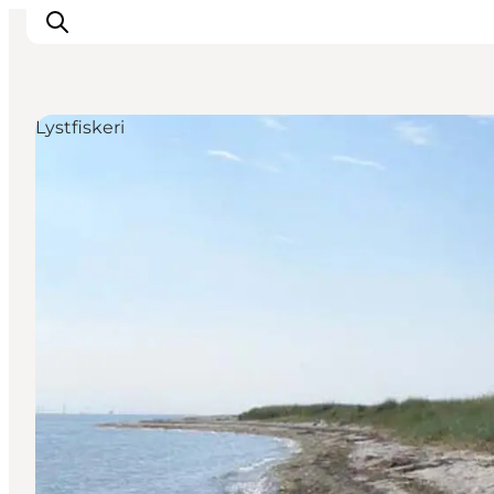
Lystfiskeri
Oplevelser
I naturen
For børn
Kultur
Gastronomi
Planlæg din ferie