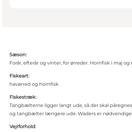
S
æ
son:
Forår, efterår og vinter, for ørreder. Hornfisk i maj 
Fiskeart:
havørred og hornfisk
Fiskestr
æ
k:
Tangbælterne ligger langt ude, så der skal påregnes 
og tangbælter længere ude. Waders er nødvendige. N
Vejrforhold: