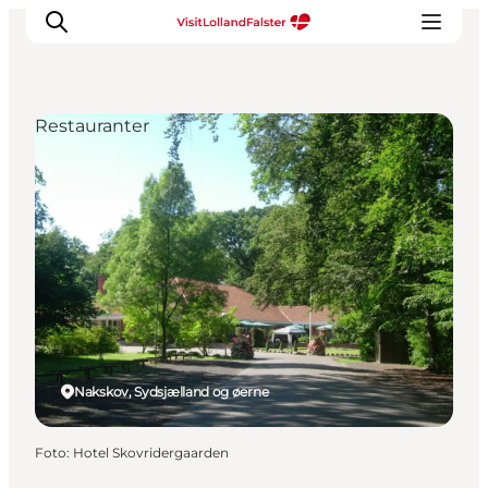
Restauranter
Oplevelser
I naturen
For børn
Kultur
Gastronomi
Planlæg din ferie
Nakskov, Sydsjælland og øerne
Foto
:
Hotel Skovridergaarden