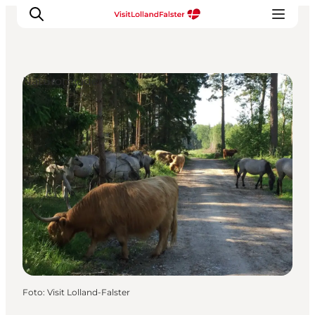
Naturområder
Oplevelser
I naturen
For børn
Kultur
Gastronomi
Planlæg din ferie
Foto
:
Visit Lolland-Falster