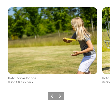
Foto
:
Jonas Bonde
Foto
:
©
Golf & fun park
©
Golf
Forrige
Næste