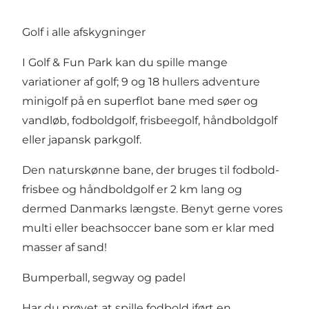
Golf i alle afskygninger
I Golf & Fun Park kan du spille mange
variationer af golf; 9 og 18 hullers adventure
minigolf på en superflot bane med søer og
vandløb, fodboldgolf, frisbeegolf, håndboldgolf
eller japansk parkgolf.
Den naturskønne bane, der bruges til fodbold-
frisbee og håndboldgolf er 2 km lang og
dermed Danmarks længste. Benyt gerne vores
multi eller beachsoccer bane som er klar med
masser af sand!
Bumperball, segway og padel
Har du prøvet at spille fodbold iført en