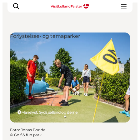
Forlystelses- og temaparker
Oplevelser
I naturen
For børn
Kultur
Gastronomi
Planlæg din ferie
Marielyst, Sydsjælland og øerne
Foto
:
Jonas Bonde
©
Golf & fun park