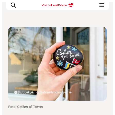
Cafeer
Oplevelser
I naturen
For børn
Kultur
Gastronomi
Planlæg din ferie
Stubbekøbing, Sydsjælland og øerne
Foto
:
Caféen på Torvet