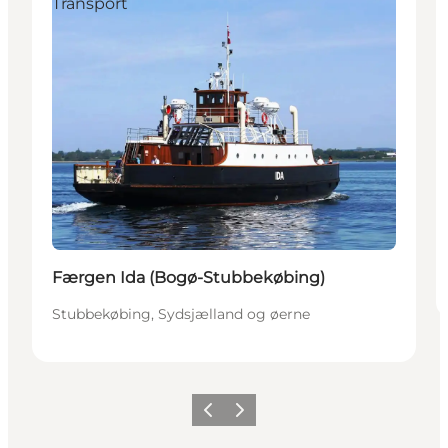
Transport
Færgen Ida (Bogø-Stubbekøbing)
Stubbekøbing, Sydsjælland og øerne
Forrige
Næste