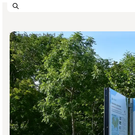
Ture på egen hånd
Oplevelser
I naturen
For børn
Kultur
Gastronomi
Planlæg din ferie