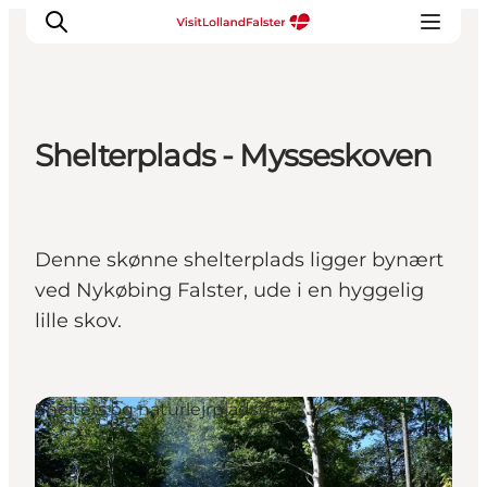
Shelterplads - Mysseskoven
Oplevelser
I naturen
For børn
Denne skønne shelterplads ligger bynært
Kultur
ved Nykøbing Falster, ude i en hyggelig
Gastronomi
lille skov.
Planlæg din ferie
Shelters og naturlejrpladser