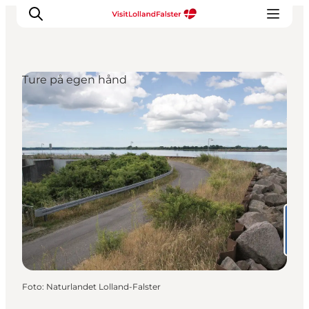
Ture på egen hånd
Oplevelser
I naturen
For børn
Kultur
Gastronomi
Planlæg din ferie
Foto
:
Naturlandet Lolland-Falster