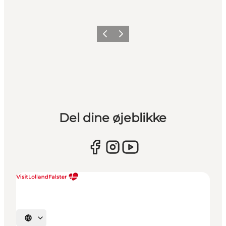
Forrige
Næste
Del dine øjeblikke
Vælg sprog