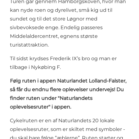
Turen går gennem Hamborgskoven, hvor man
kan nyde roen og dyrelivet, små kig ud til
sundet og til det store Løgnor med
sivbevoksede enge. Endelig passeres
Middelaldercentret, egnens største
turistattraktion.
​Til sidst krydses Frederik IX’s bro og man er
tilbage i Nykøbing F.
Følg ruten i
appen Naturlandet Lolland-Falster
,
så får du endnu flere oplevelser undervejs! Du
finder ruten under "Naturlandets
oplevelsesruter" i appen.
Cykelruten er en af Naturlandets 20 lokale
oplevelsesruter, som er skiltet med symboler -
du skal bare følge ”æblerne”. Ruten starter og