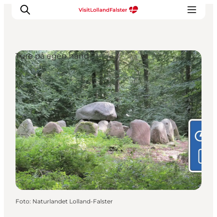
Ture på egen hånd
Oplevelser
I naturen
For børn
Kultur
Gastronomi
Planlæg din ferie
Foto
:
Naturlandet Lolland-Falster