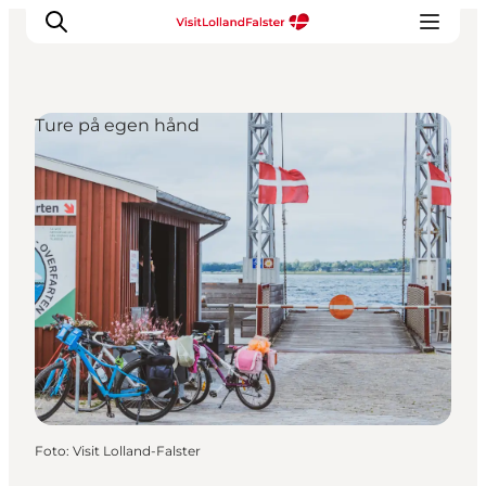
Ture på egen hånd
Oplevelser
I naturen
For børn
Kultur
Gastronomi
Planlæg din ferie
Foto
:
Visit Lolland-Falster