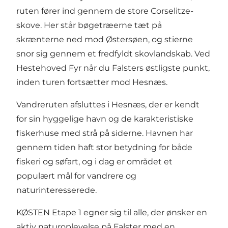
ruten fører ind gennem de store Corselitze-
skove. Her står bøgetræerne tæt på
skrænterne ned mod Østersøen, og stierne
snor sig gennem et fredfyldt skovlandskab. Ved
Hestehoved Fyr når du Falsters østligste punkt,
inden turen fortsætter mod Hesnæs.
Vandreruten afsluttes i Hesnæs, der er kendt
for sin hyggelige havn og de karakteristiske
fiskerhuse med strå på siderne. Havnen har
gennem tiden haft stor betydning for både
fiskeri og søfart, og i dag er området et
populært mål for vandrere og
naturinteresserede.
KØSTEN Etape 1 egner sig til alle, der ønsker en
aktiv naturoplevelse på Falster med en