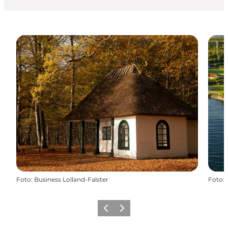
Foto
:
Business Lolland-Falster
Foto
:
Forrige
Næste