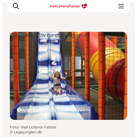
Indendørs sjov for store og små
Oplevelser
I naturen
For børn
Kultur
Gastronomi
Planlæg din ferie
Nykøbing Falster, Sydsjælland og øerne
Foto
:
Visit Lolland-Falster
©
Legejunglen.dk