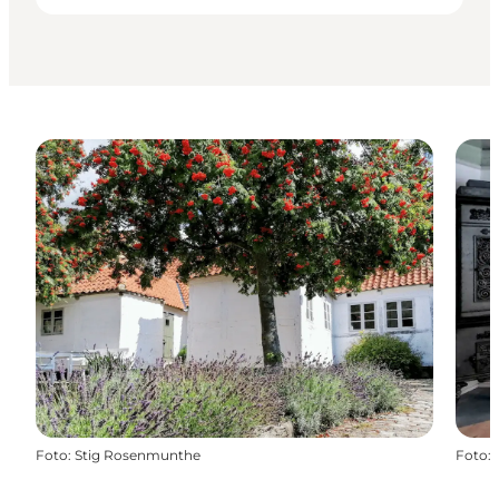
Foto
:
Stig Rosenmunthe
Foto
: