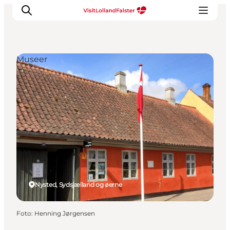
Museer
Oplevelser
I naturen
For børn
Kultur
Gastronomi
Planlæg din ferie
Nysted, Sydsjælland og øerne
Foto
:
Henning Jørgensen