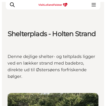
Shelterplads - Holten Strand
Oplevelser
I naturen
For børn
Denne dejlige shelter- og teltplads ligger
Kultur
ved en lækker strand med badebro,
Gastronomi
direkte ud til Østersøens forfriskende
Planlæg din ferie
bølger.
Shelters og naturlejrpladser