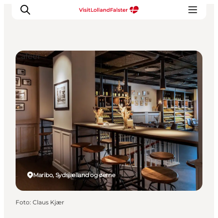
Cafeer
Oplevelser
I naturen
For børn
Kultur
Gastronomi
Planlæg din ferie
Maribo, Sydsjælland og øerne
Foto
:
Claus Kjær