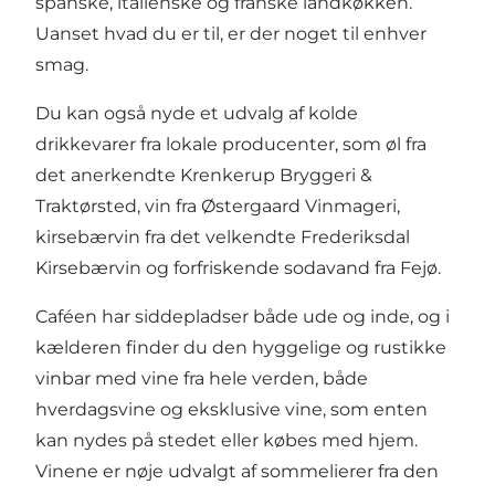
spanske, italienske og franske landkøkken.
Uanset hvad du er til, er der noget til enhver
smag.
Du kan også nyde et udvalg af kolde
drikkevarer fra lokale producenter, som øl fra
det anerkendte
Krenkerup Bryggeri &
Traktørsted
,
vin fra Østergaard Vinmageri
,
kirsebærvin fra det velkendte
Frederiksdal
Kirsebærvin
og forfriskende sodavand fra
Fejø
.
Caféen har siddepladser både ude og inde, og i
kælderen finder du den hyggelige og rustikke
vinbar med vine fra hele verden, både
hverdagsvine og eksklusive vine, som enten
kan nydes på stedet eller købes med hjem.
Vinene er nøje udvalgt af sommelierer fra den