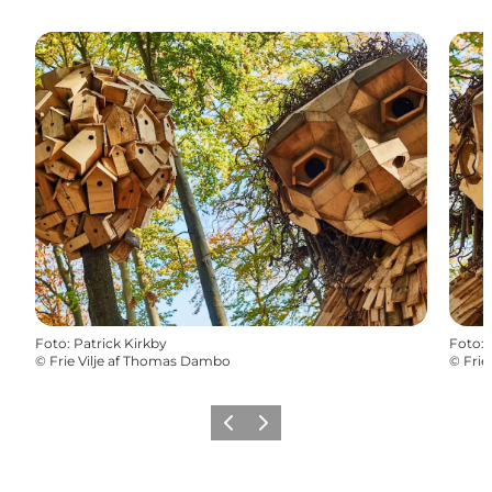
Foto
:
Patrick Kirkby
Foto
:
©
Frie Vilje af Thomas Dambo
©
Frie
Forrige
Næste