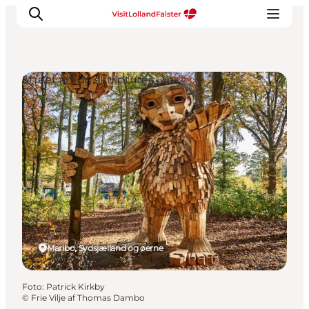
Street art og skulpturer
Oplevelser
I naturen
For børn
Kultur
Gastronomi
Planlæg din ferie
Maribo, Sydsjælland og øerne
Foto
:
Patrick Kirkby
©
Frie Vilje af Thomas Dambo