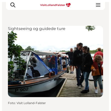
Sightseeing og guidede ture
Oplevelser
I naturen
For børn
Kultur
Gastronomi
Planlæg din ferie
Foto
:
Visit Lolland-Falster