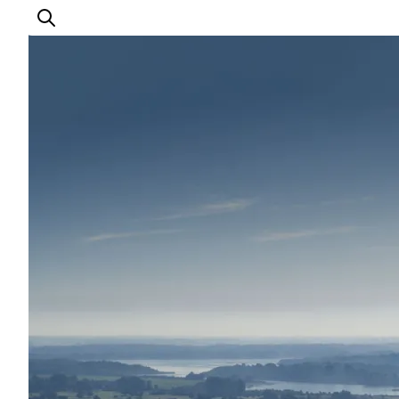
Oplevelser
I naturen
For børn
Kultur
Gastronomi
Planlæg din ferie