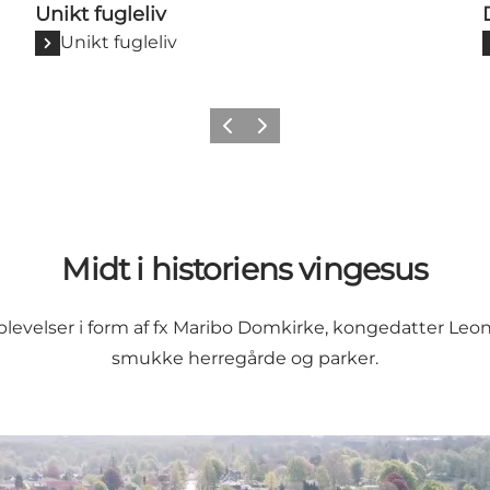
Unikt fugleliv
Unikt fugleliv
Forrige
Næste
Midt i historiens vingesus
evelser i form af fx
Maribo Domkirke
,
kongedatter Leono
smukke herregårde og parker.