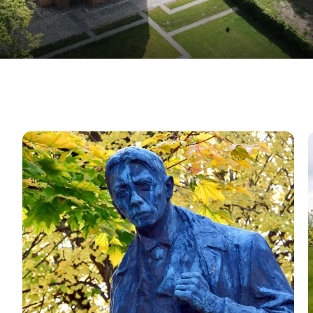
I Kaj Munks fodspor