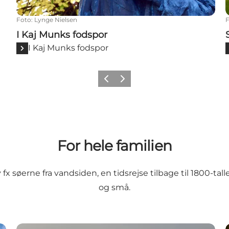
Foto
:
Lynge Nielsen
I Kaj Munks fodspor
I Kaj Munks fodspor
Forrige
Næste
For hele familien
 fx
søerne fra vandsiden
,
en tidsrejse tilbage til 1800-tall
og små.
De gamle Huse – Frilandsmuseet