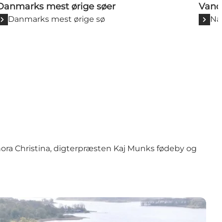
Danmarks mest ørige søer
Vand
Danmarks mest ørige sø
Na
ra Christina
,
digterpræsten Kaj Munks fødeby
og