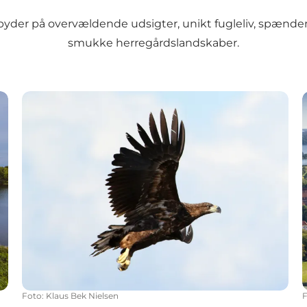
byder på overvældende udsigter,
unikt fugleliv
, spænden
smukke herregårdslandskaber.
Unikt fugleliv
Foto
:
Klaus Bek Nielsen