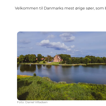
Velkommen til
Danmarks mest ørige søer
, som 
Naturpark Maribosøerne
Foto
:
Daniel Villadsen