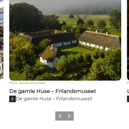
Foto
:
Rune Johansen
De gamle Huse – Frilandsmuseet
De gamle Huse – Frilandsmuseet
Forrige
Næste