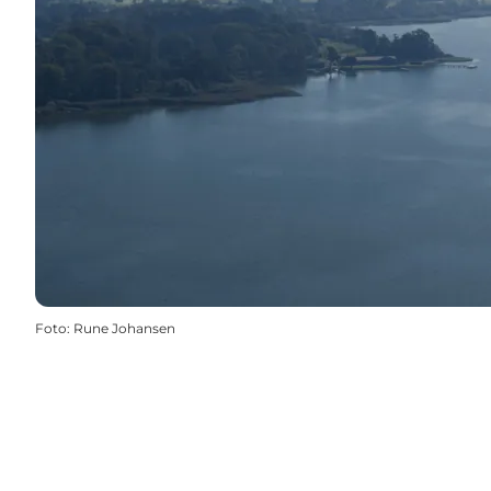
Foto
:
Rune Johansen