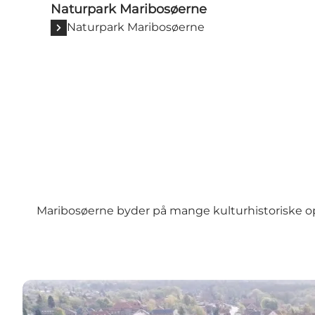
Naturpark Maribosøerne
Naturpark Maribosøerne
Maribosøerne byder på mange kulturhistoriske opl
Maribo Domkirke