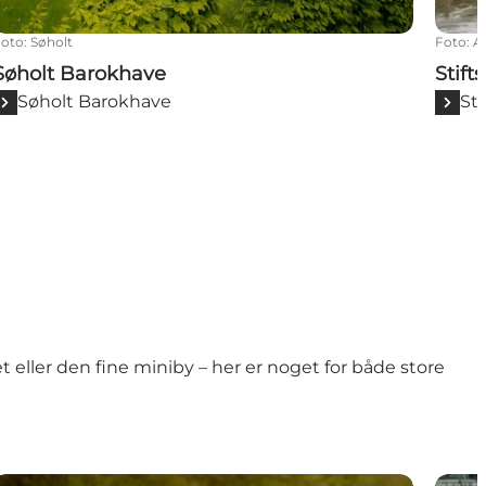
Foto
:
Søholt
Foto
:
A
Søholt Barokhave
Stif
Søholt Barokhave
St
et
eller
den fine
miniby
– her er noget for både store
Lej en kano
Marib