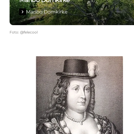
Maribo Domkirke
Foto
:
@felecool
Leonora Christina