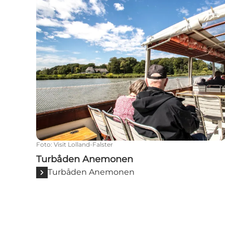
Foto
:
Visit Lolland-Falster
Turbåden Anemonen
Turbåden Anemonen