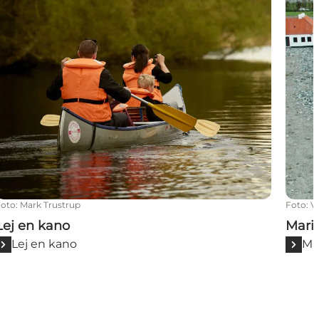
Foto
:
Mark Trustrup
Foto
:
V
Lej en kano
Mari
Lej en kano
Ma