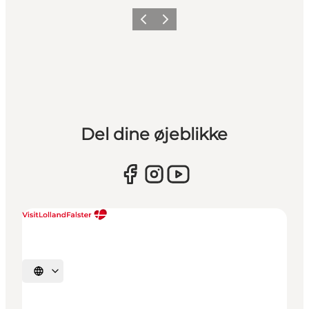
Forrige
Næste
Del dine øjeblikke
Vælg sprog