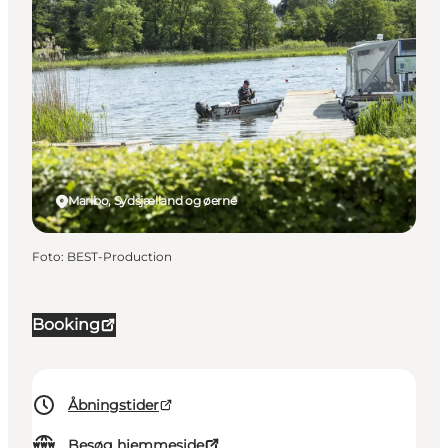
Maribo, Sydsjælland og øerne
Foto
:
BEST-Production
Booking
Åbningstider
Besøg hjemmeside