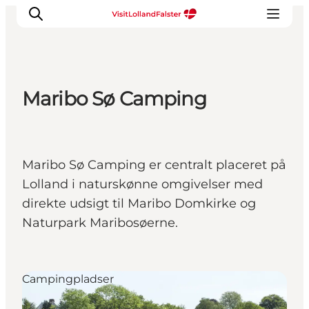
Maribo Sø Camping
Oplevelser
I naturen
For børn
Maribo Sø Camping er centralt placeret på
Kultur
Lolland i naturskønne omgivelser med
Gastronomi
direkte udsigt til Maribo Domkirke og
Planlæg din ferie
Naturpark Maribosøerne.
Campingpladser