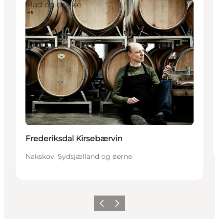
Mad og drikke
Frederiksdal Kirsebærvin
Nakskov, Sydsjælland og øerne
Forrige
Næste