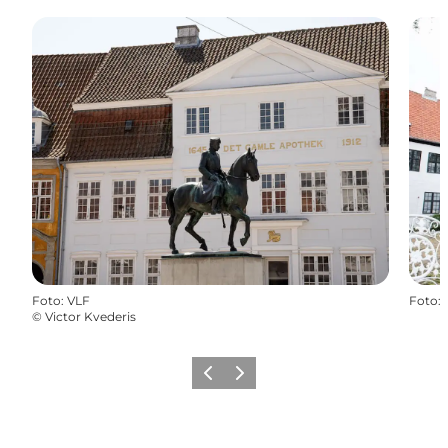
Foto
:
VLF
Foto
:
©
Victor Kvederis
Forrige
Næste