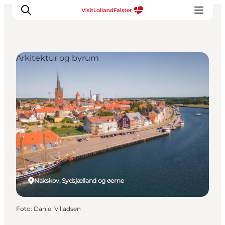
Arkitektur og byrum
Oplevelser
I naturen
For børn
Kultur
Gastronomi
Planlæg din ferie
Nakskov, Sydsjælland og øerne
Foto
:
Daniel Villadsen