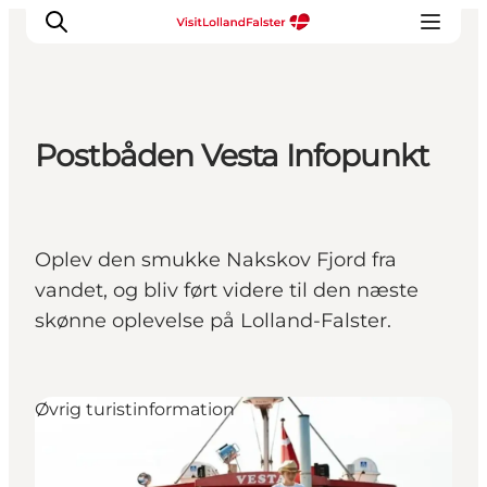
Postbåden Vesta Infopunkt
Oplevelser
I naturen
For børn
Oplev den smukke Nakskov Fjord fra
Kultur
vandet, og bliv ført videre til den næste
Gastronomi
skønne oplevelse på Lolland-Falster.
Planlæg din ferie
Øvrig turistinformation