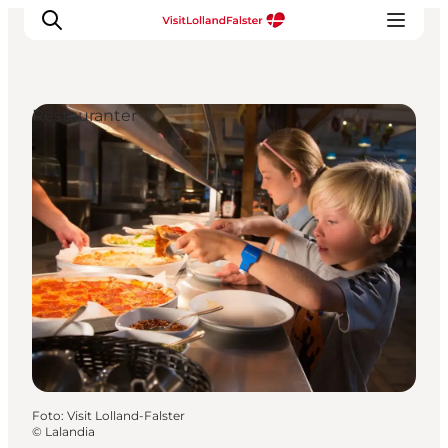
Restauranter
Oplevelser
I naturen
For børn
Kultur
Gastronomi
Planlæg din ferie
Foto
:
Visit Lolland-Falster
©
Lalandia