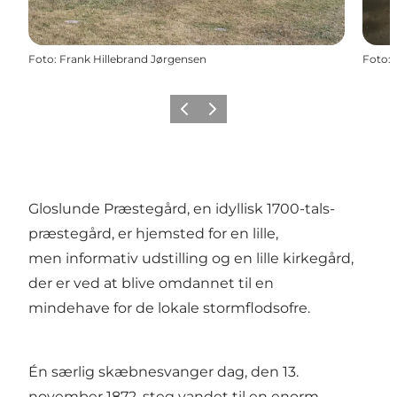
Foto
:
Frank Hillebrand Jørgensen
Foto
:
Forrige
Næste
Gloslunde Præstegård, en idyllisk 1700-tals-
præstegård, er hjemsted for en lille,
men informativ udstilling og en lille kirkegård,
der er ved at blive omdannet til en
mindehave for de lokale stormflodsofre.
Én særlig skæbnesvanger dag, den 13.
november 1872, steg vandet til en enorm