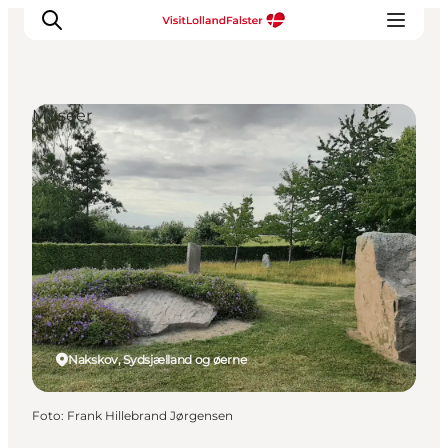
Museer
Oplevelser
I naturen
For børn
Kultur
Gastronomi
Planlæg din ferie
Nakskov, Sydsjælland og øerne
Foto
:
Frank Hillebrand Jørgensen