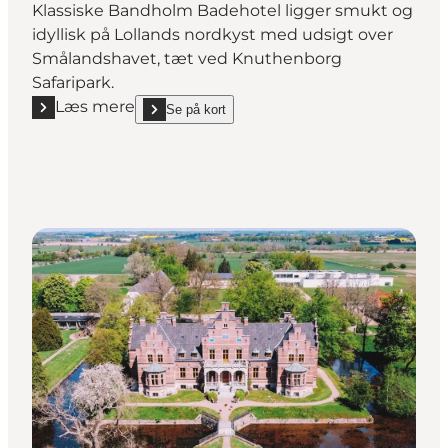
Klassiske Bandholm Badehotel ligger smukt og
idyllisk på Lollands nordkyst med udsigt over
Smålandshavet, tæt ved Knuthenborg
Safaripark.
Læs mere
Se på kort
Læs mere "Bandholm Badehotel"
show Bandholm Badehotel on_map