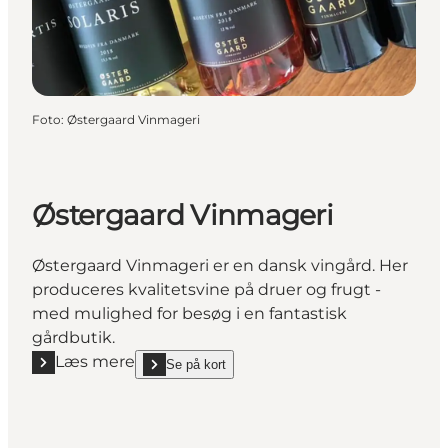
Foto
:
Østergaard Vinmageri
Østergaard Vinmageri
Østergaard Vinmageri er en dansk vingård. Her
produceres kvalitetsvine på druer og frugt -
med mulighed for besøg i en fantastisk
gårdbutik.
Læs mere
Se på kort
Læs mere "Østergaard Vinmageri"
show Østergaard Vinmageri on_map