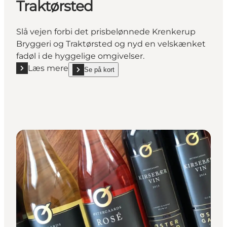
Traktørsted
Slå vejen forbi det prisbelønnede Krenkerup
Bryggeri og Traktørsted og nyd en velskænket
fadøl i de hyggelige omgivelser.
Læs mere
Se på kort
Læs mere "Krenkerup Bryggeri & Traktørsted"
show Krenkerup Bryggeri & Traktørsted on_map