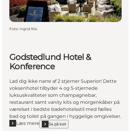
Foto
:
Ingrid Riis
Godstedlund Hotel &
Konference
Lad dig ikke narre af 2 stjerner Superior! Dette
voksenhotel tilbyder 4 og 5-stjernede
luksuskvaliteter som champagnebar,
restaurant samt vanity kits og morgenkåber på
værelset i bedste badehotelsstil med fælles
bad og toilet på gangen i hyggelige omgivelser.
Læs mere
Se på kort
Læs mere "Godstedlund Hotel & Konference"
show Godstedlund Hotel & Konference on_map