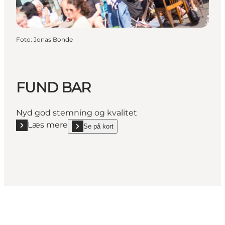
Foto
:
Jonas Bonde
FUND BAR
Nyd god stemning og kvalitet
Læs mere
Se på kort
Læs mere "FUND BAR"
show FUND BAR on_map