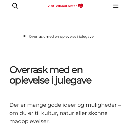
■
Overrask med en oplevelse i julegave
Oplevelser
I naturen
For børn
Overrask med en
Kultur
oplevelse i julegave
Gastronomi
Planlæg din ferie
Der er mange gode ideer og muligheder –
om du er til kultur, natur eller skønne
madoplevelser.