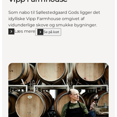
Som nabo til Søllestedgaard Gods ligger det
idylliske Vipp Farmhouse omgivet af
vidunderlige skove og smukke bygninger.
Læs mere
Se på kort
Læs mere "Vipp Farmhouse"
show Vipp Farmhouse on_map