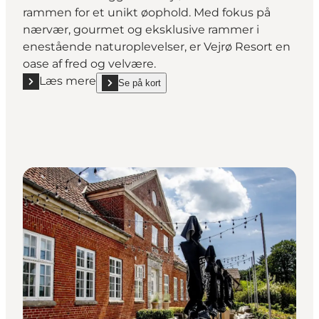
rammen for et unikt øophold. Med fokus på
nærvær, gourmet og eksklusive rammer i
enestående naturoplevelser, er Vejrø Resort en
oase af fred og velvære.
Læs mere
Se på kort
Læs mere "Vejrø Resort"
show Vejrø Resort on_map