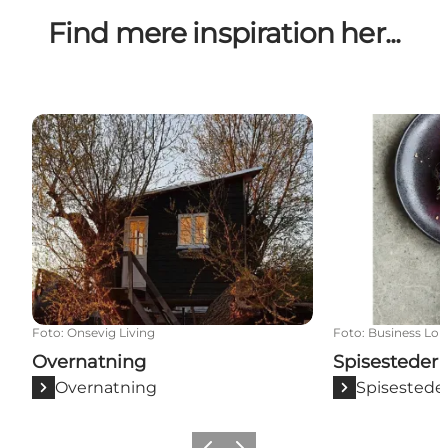
Find mere inspiration her...
Overnatning
Spisesteder
Foto
:
Onsevig Living
Foto
:
Business Loll
Overnatning
Spisesteder
Overnatning
Spisestede