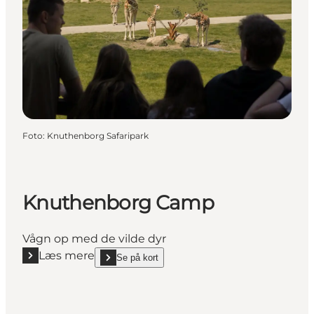
Foto
:
Knuthenborg Safaripark
Knuthenborg Camp
Vågn op med de vilde dyr
Læs mere
Se på kort
Læs mere "Knuthenborg Camp"
show Knuthenborg Camp on_map