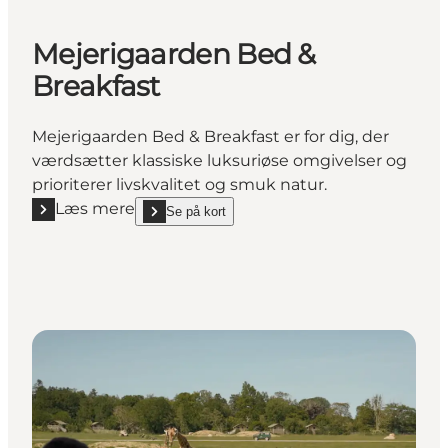
Mejerigaarden Bed &
Breakfast
Mejerigaarden Bed & Breakfast er for dig, der
værdsætter klassiske luksuriøse omgivelser og
prioriterer livskvalitet og smuk natur.
Læs mere
Se på kort
Læs mere "Mejerigaarden Bed & Breakfast"
show Mejerigaarden Bed & Breakfast on_map