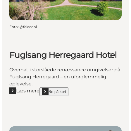
Foto
:
@felecool
Fuglsang Herregaard Hotel
Overnat i storslåede renæssance omgivelser på
Fuglsang Herregaard – en uforglemmelig
oplevelse.
Læs mere
Se på kort
Læs mere "Fuglsang Herregaard Hotel"
show Fuglsang Herregaard Hotel on_map