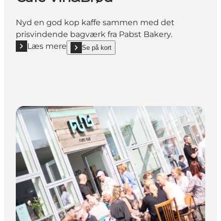
Nyd en god kop kaffe sammen med det
prisvindende bagværk fra Pabst Bakery.
Læs mere
Se på kort
Læs mere "Café Vin&Brød"
show Café Vin&Brød on_map