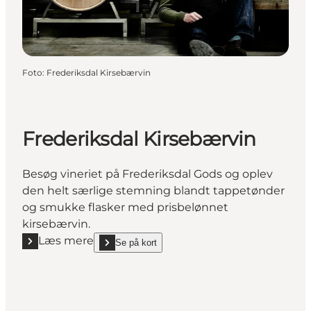
Foto
:
Frederiksdal Kirsebærvin
Frederiksdal Kirsebærvin
Besøg vineriet på Frederiksdal Gods og oplev
den helt særlige stemning blandt tappetønder
og smukke flasker med prisbelønnet
kirsebærvin.
Læs mere
Se på kort
Læs mere "Frederiksdal Kirsebærvin"
show Frederiksdal Kirsebærvin on_map