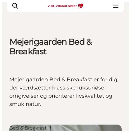
Mejerigaarden Bed &
Oplevelser
Breakfast
I naturen
For børn
Kultur
Mejerigaarden Bed & Breakfast er for dig,
Gastronomi
der værdsætter klassiske luksuriøse
Planlæg din ferie
omgivelser og prioriterer livskvalitet og
smuk natur.
Bed & Breakfast