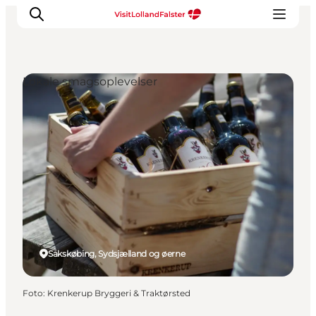
Lokale smagsoplevelser
Oplevelser
I naturen
For børn
Kultur
Gastronomi
Planlæg din ferie
Sakskøbing, Sydsjælland og øerne
Foto
:
Krenkerup Bryggeri & Traktørsted