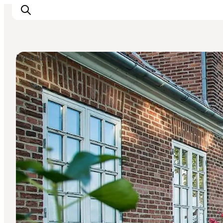
Restauranter
Oplevelser
I naturen
For børn
Kultur
Gastronomi
Planlæg din ferie