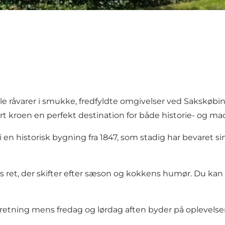
e råvarer i smukke, fredfyldte omgivelser ved Sakskøbi
kroen en perfekt destination for både historie- og ma
i en historisk bygning fra 1847, som stadig har bevaret
ns ret, der skifter efter sæson og kokkens humør. Du ka
etning mens fredag og lørdag aften byder på oplevelser f