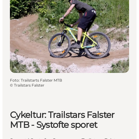
Foto
:
Trailstarts Falster MTB
©
Trailstars Falster
Cykeltur: Trailstars Falster
MTB - Systofte sporet