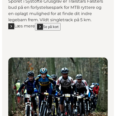
Sporet i Systofte Grusgrav er Trailstars Falsters
bud på en forlystelsespark for MTB ryttere og
en oplagt mulighed for at finde dit indre
legebarn frem. Vildt singletrack på 5 km.
Læs mere
Se på kort
Læs mere "Cykeltur: Trailstars Falster MTB - Systofte
show Cykeltur: Trailstars Falster MTB - Systofte sp