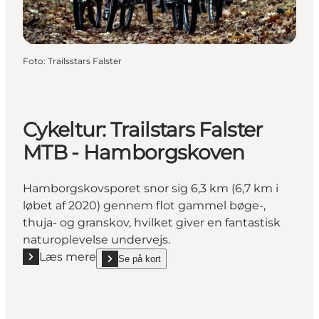
Foto
:
Trailsstars Falster
Cykeltur: Trailstars Falster
MTB - Hamborgskoven
Hamborgskovsporet snor sig 6,3 km (6,7 km i
løbet af 2020) gennem flot gammel bøge-,
thuja- og granskov, hvilket giver en fantastisk
naturoplevelse undervejs.
Læs mere
Se på kort
Læs mere "Cykeltur: Trailstars Falster MTB - Hambo
show Cykeltur: Trailstars Falster MTB - Hamborgs