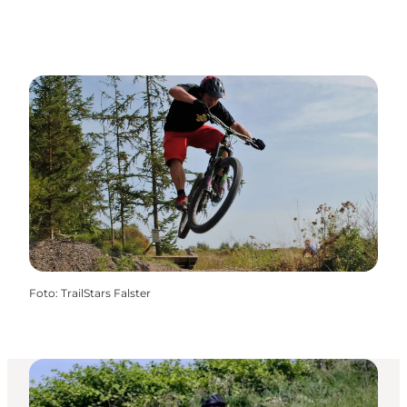
Foto
:
TrailStars Falster