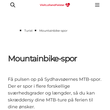
■
■
Turist
Mountainbike-spor
Oplevelser
I naturen
For børn
Mountainbike-spor
Kultur
Gastronomi
Planlæg din ferie
Få pulsen op på Sydhavsøernes MTB-spor.
Der er spor i flere forskellige
sværhedsgrader og længder, så du kan
skræddersy dine MTB-ture på ferien til
dine ønsker.