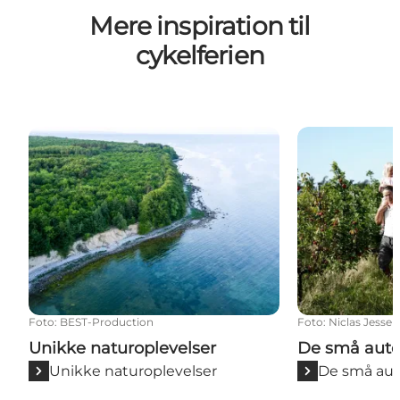
Mere inspiration til
cykelferien
Unikke naturoplevelser
De små autent
Foto
:
BEST-Production
Foto
:
Niclas Jessen
Unikke naturoplevelser
De små aute
Unikke naturoplevelser
De små aut