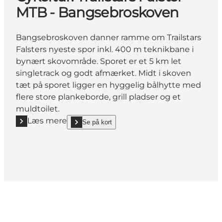
MTB - Bangsebroskoven
Bangsebroskoven danner ramme om Trailstars
Falsters nyeste spor inkl. 400 m teknikbane i
bynært skovområde. Sporet er et 5 km let
singletrack og godt afmærket. Midt i skoven
tæt på sporet ligger en hyggelig bålhytte med
flere store plankeborde, grill pladser og et
muldtoilet.
Læs mere
Se på kort
Læs mere "Cykeltur: Trailstars Falster MTB - Bangse
show Cykeltur: Trailstars Falster MTB - Bangsebro