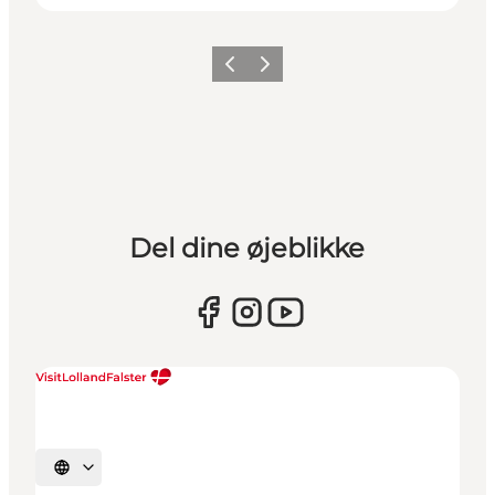
Forrige
Næste
Del dine øjeblikke
Vælg sprog