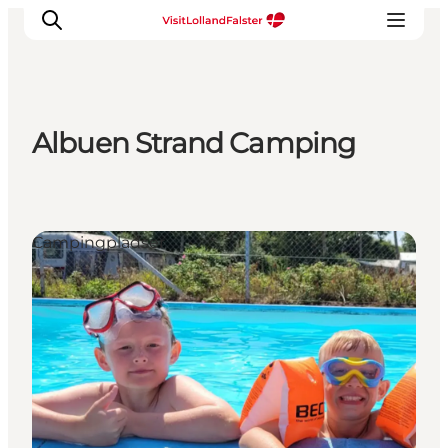
Albuen Strand Camping
Oplevelser
I naturen
For børn
Campingpladser
Kultur
Gastronomi
Planlæg din ferie