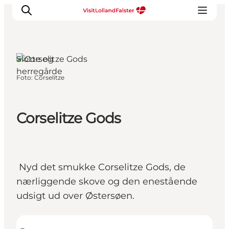
Slotte og
herregårde
Foto
:
Corselitze
Oplevelser
I naturen
For børn
Corselitze Gods
Kultur
Gastronomi
Planlæg din ferie
Nyd det smukke Corselitze Gods, de
nærliggende skove og den enestående
udsigt ud over Østersøen.