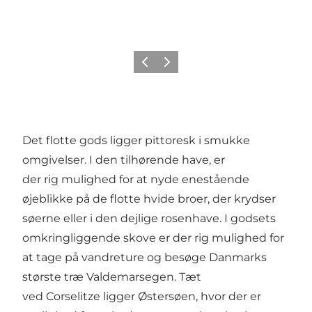
Forrige
Næste
Det flotte gods ligger pittoresk i smukke
omgivelser. I den tilhørende
have
, er
der rig mulighed for at nyde enestående
øjeblikke på de flotte hvide broer, der krydser
søerne eller i den dejlige rosenhave. I godsets
omkringliggende skove er der rig mulighed for
at tage på
vandreture
og besøge Danmarks
største træ
Valdemarsegen
. Tæt
ved Corselitze ligger Østersøen, hvor der er