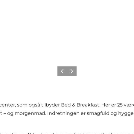
Forrige
Næste
nter, som også tilbyder Bed & Breakfast. Her er 25 værels
ilet – og morgenmad. Indretningen er smagfuld og hyggel