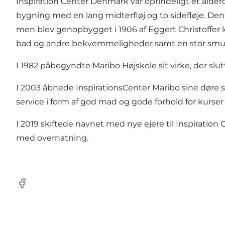
Inspiration Center Denmark var oprindeligt et al
bygning med en lang midterfløj og to sidefløje. Den 
men blev genopbygget i 1906 af Eggert Christoffer l
bad og andre bekvemmeligheder samt en stor smu
I 1982 påbegyndte Maribo Højskole sit virke, der slut
I 2003 åbnede InspirationsCenter Maribo sine døre 
service i form af god mad og gode forhold for kurs
I 2019 skiftede navnet med nye ejere til Inspiratio
med overnatning.
Facebook