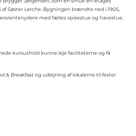
af Brygger Jørgensen, som en smuk én-etages
05 af Søster Lerche. Bygningen brændte ned i 1905,
ldersrentenydere med fælles spisestue og havestue,
ede kursushold kunne leje faciliteterne og få
& Breakfast og udlejning af lokalerne til fester