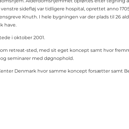
derdomshjem. Alderdomshjemmet opførtes efter tegning 
venstre sidefløj var tidligere hospital, oprettet anno 17
ensgreve Knuth. I hele bygningen var der plads til 26 a
k have.
tede i oktober 2001.
som retreat-sted, med sit eget koncept samt hvor fremm
er og seminarer med døgnophold.
n Center Denmark hvor samme koncept forsætter samt Bed 