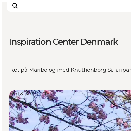
Inspiration Center Denmark
Oplevelser
I naturen
For børn
Tæt på Maribo og med Knuthenborg Safaripar
Kultur
Gastronomi
Planlæg din ferie
Bed & Breakfast