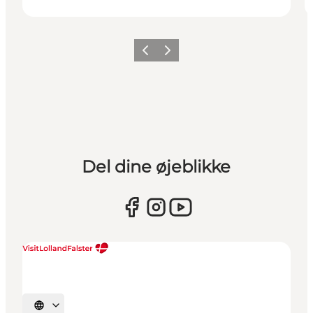
Forrige
Næste
Del dine øjeblikke
Vælg sprog