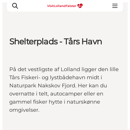
Shelterplads - Tårs Havn
Oplevelser
I naturen
For børn
På det vestligste af Lolland ligger den lille
Kultur
Tårs Fiskeri- og lystbådehavn midt i
Gastronomi
Naturpark Nakskov Fjord. Her kan du
Planlæg din ferie
overnatte i telt, autocamper eller en
gammel fisker hytte i naturskønne
omgivelser.