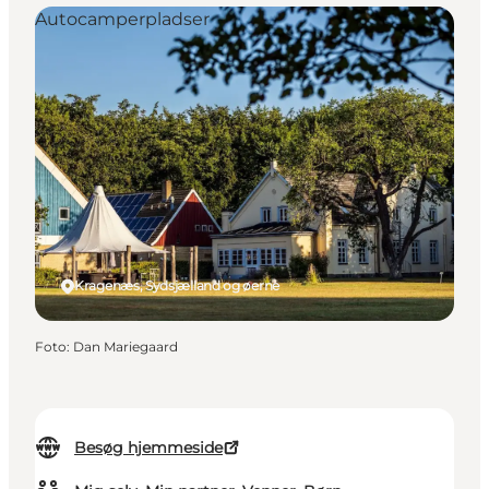
Autocamperpladser
Kragenæs, Sydsjælland og øerne
Foto
:
Dan Mariegaard
Besøg hjemmeside