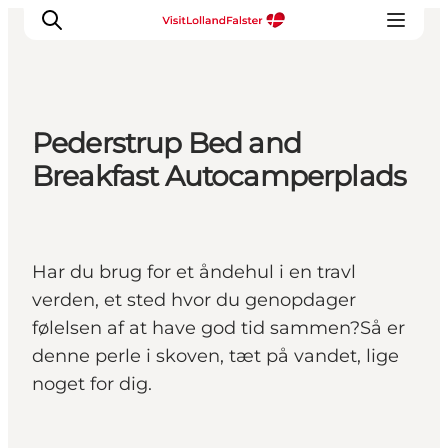
Pederstrup Bed and
Oplevelser
Breakfast Autocamperplads
I naturen
For børn
Kultur
Har du brug for et åndehul i en travl
Gastronomi
verden, et sted hvor du genopdager
Planlæg din ferie
følelsen af at have god tid sammen?Så er
denne perle i skoven, tæt på vandet, lige
noget for dig.