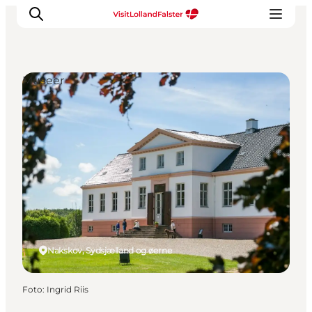
Museer
Oplevelser
I naturen
For børn
Kultur
Gastronomi
Planlæg din ferie
Nakskov, Sydsjælland og øerne
Foto
:
Ingrid Riis