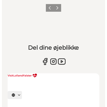
Forrige
Næste
Del dine øjeblikke
Vælg sprog