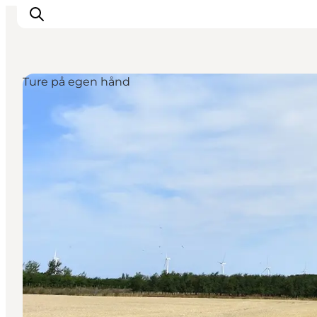
Ture på egen hånd
Oplevelser
I naturen
For børn
Kultur
Gastronomi
Planlæg din ferie