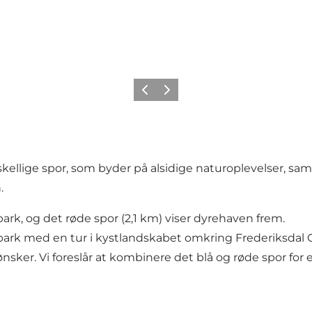
Forrige
Næste
kellige spor, som byder på alsidige naturoplevelser, s
.
ark, og det røde spor (2,1 km) viser dyrehaven frem.
 park med en tur i kystlandskabet omkring Frederiksdal
nsker. Vi foreslår at kombinere det blå og røde spor for