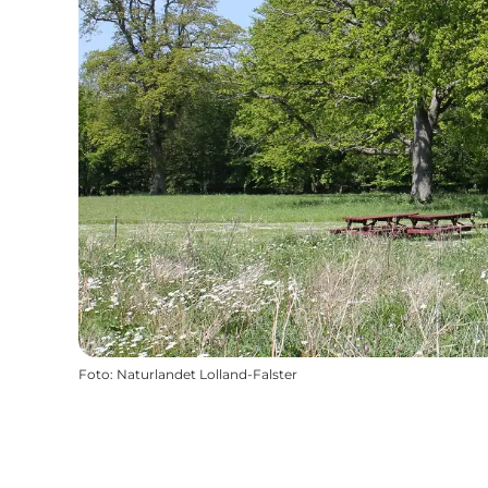
Foto
:
Naturlandet Lolland-Falster