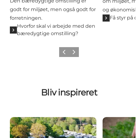
Den bæredygtige omstilling er
om miljøet, m
godt for miljøet, men også godt for
og økonomiske
Få styr på 
forretningen.
Hvorfor skal vi arbejde med den
bæredygtige omstilling?
Forrige
Næste
Bliv inspireret
Nysted Strand Camping
Lammehave Ø