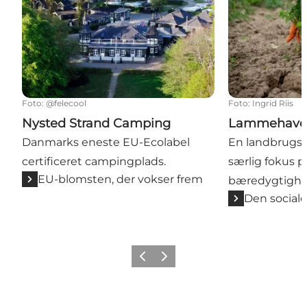
Foto
:
@felecool
Foto
:
Ingrid Riis
Nysted Strand Camping
Lammehave 
Danmarks eneste EU-Ecolabel
En landbrugs
certificeret campingplads.
særlig fokus p
EU-blomsten, der vokser frem
bæredygtighe
Den sociale
Forrige
Næste