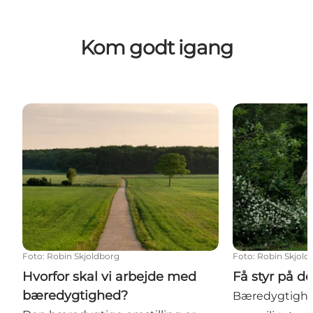
Kom godt igang
Hvorfor skal vi arbejde med bæredygtighed?
Få styr på de t
Foto
:
Robin Skjoldborg
Foto
:
Robin Skjold
Hvorfor skal vi arbejde med
Få styr på de
bæredygtighed?
Bæredygtighe