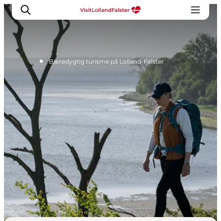
■
Bæredygtig turisme på Lolland-Falster
Oplevelser
I naturen
For børn
Kultur
Gastronomi
Planlæg din ferie