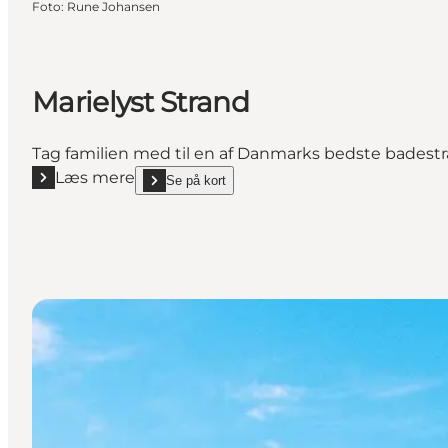
Foto
:
Rune Johansen
Marielyst Strand
Tag familien med til en af Danmarks bedste badestran
Læs mere
Se på kort
Læs mere "Marielyst Strand"
show Marielyst Strand on_map