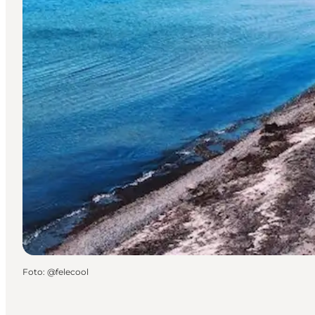
Foto
:
@felecool