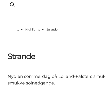
■
■
…
Highlights
Strande
Oplevelser
I naturen
For børn
Strande
Kultur
Gastronomi
Planlæg din ferie
Nyd en sommerdag på Lolland-Falsters smukke 
smukke solnedgange.